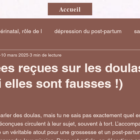
Accueil
inatal, rôle de l
dépression du post-partum
sa
10 mars 2025
3 min de lecture
ées reçues sur les doulas
 elles sont fausses !)
arler des doulas, mais tu ne sais pas exactement quel est
conçues circulent à leur sujet, souvent à tort. L’accom
e un véritable atout pour une grossesse et un post-partu