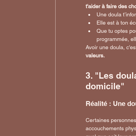
t'aider à faire des ch
Une doula t’info
Elle est à ton é
Que tu optes po
programmée, ell
Avoir une doula, c'es
valeurs.
3. "Les dou
domicile"
Réalité : Une d
Certaines personnes 
accouchements physio