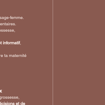
 sage-femme. 
entaires.
rossesse, 
 informatif
, 
re ta maternité 
x
grossesse, 
écisions et de 