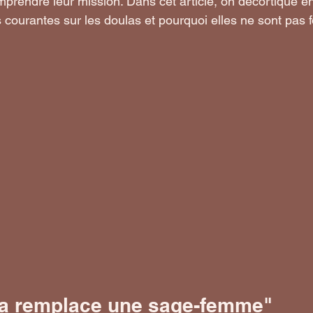
mprendre leur mission. Dans cet article, on décortique e
s courantes sur les doulas et pourquoi elles ne sont pas 
la remplace une sage-femme"