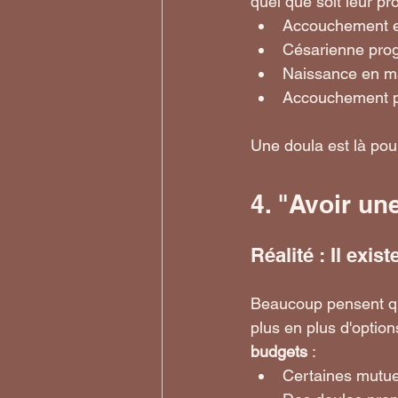
quel que soit leur pr
Accouchement en
Césarienne pr
Naissance en m
Accouchement ph
Une doula est là pou
4. "Avoir un
Réalité : Il exi
Beaucoup pensent qu
plus en plus d'optio
budgets
 :
Certaines mutue