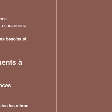
ance.
ne césarienne 
s besoins et 
ents à 
ances
utes les mères
, 