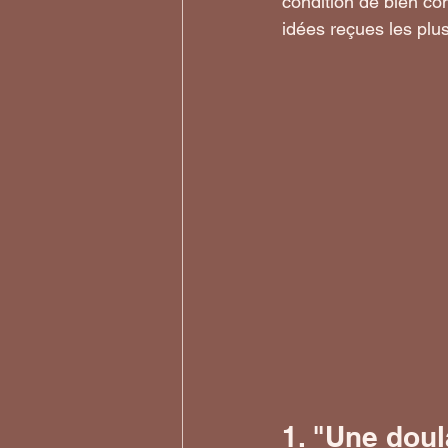
condition de bien co
idées reçues les plu
1. "Une dou