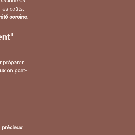
ressources.
les coûts.
nité sereine
.
ent"
 préparer 
ux en post-
 
précieux 